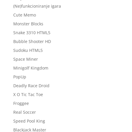
(Ne)funkcioniranje igara
Cute Memo
Monster Blocks
Snake 3310 HTML5
Bubble Shooter HD
Sudoku HTML5
Space Miner
Minigolf Kingdom
PopUp
Deadly Race Droid
X O Tic Tac Toe
Froggee
Real Soccer
Speed Pool King
Blackjack Master