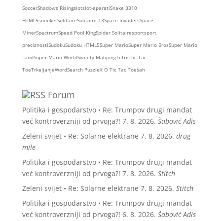
Soccer
Shadows Rising
slot
slot-aparati
Snake 3310
HTML5
snooker
Solitaire
Solitaire 13
Space Invaders
Space
Miner
Spectrum
Speed Pool King
Spider Solitaire
sport
sport
preciznosti
Sudoku
Sudoku HTML5
Super Mario
Super Mario Bros
Super Mario
Land
Super Mario World
Sweety Mahjong
Tetris
Tic Tac
Toe
Trkeljanje
WordSearch Puzzle
X O Tic Tac Toe
šah
Forum
Politika i gospodarstvo • Re: Trumpov drugi mandat
već kontroverzniji od prvoga?!
7. 8. 2026.
Šabović Adis
Zeleni svijet • Re: Solarne elektrane
7. 8. 2026.
drug
mile
Politika i gospodarstvo • Re: Trumpov drugi mandat
već kontroverzniji od prvoga?!
7. 8. 2026.
Stitch
Zeleni svijet • Re: Solarne elektrane
7. 8. 2026.
Stitch
Politika i gospodarstvo • Re: Trumpov drugi mandat
već kontroverzniji od prvoga?!
6. 8. 2026.
Šabović Adis