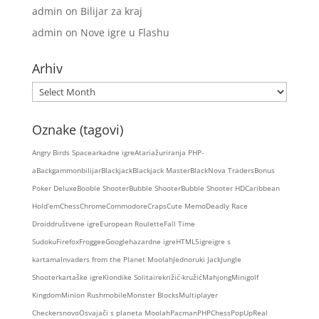
admin
on
Bilijar za kraj
admin
on
Nove igre u Flashu
Arhiv
Arhiv
Oznake (tagovi)
Angry Birds Space
arkadne igre
Atari
ažuriranja PHP-
a
Backgammon
bilijar
Blackjack
Blackjack Master
BlackNova Traders
Bonus
Poker Deluxe
Booble Shooter
Bubble Shooter
Bubble Shooter HD
Caribbean
Hold’em
Chess
Chrome
Commodore
Craps
Cute Memo
Deadly Race
Droid
društvene igre
European Roulette
Fall Time
Sudoku
Firefox
Froggee
Google
hazardne igre
HTML5
igre
igre s
kartama
Invaders from the Planet Moolah
Jednoruki Jack
Jungle
Shooter
kartaške igre
Klondike Solitaire
križić-kružić
Mahjong
Minigolf
Kingdom
Minion Rush
mobile
Monster Blocks
Multiplayer
Checkers
novo
Osvajači s planeta Moolah
Pacman
PHPChess
PopUp
Real