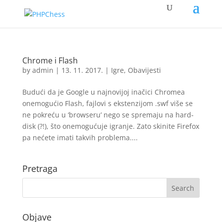
Chrome i Flash
by
admin
|
13. 11. 2017.
|
Igre
,
Obavijesti
Budući da je Google u najnovijoj inačici Chromea
onemogućio Flash, fajlovi s ekstenzijom .swf više se
ne pokreću u ‘browseru’ nego se spremaju na hard-
disk (?!), što onemogućuje igranje. Zato skinite Firefox
pa nećete imati takvih problema....
Pretraga
Objave