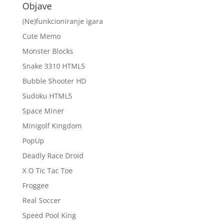
Objave
(Ne)funkcioniranje igara
Cute Memo
Monster Blocks
Snake 3310 HTML5
Bubble Shooter HD
Sudoku HTML5
Space Miner
Minigolf Kingdom
PopUp
Deadly Race Droid
X O Tic Tac Toe
Froggee
Real Soccer
Speed Pool King