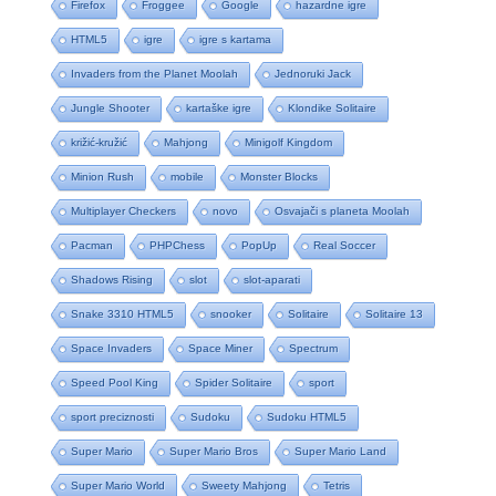
Firefox
Froggee
Google
hazardne igre
HTML5
igre
igre s kartama
Invaders from the Planet Moolah
Jednoruki Jack
Jungle Shooter
kartaške igre
Klondike Solitaire
križić-kružić
Mahjong
Minigolf Kingdom
Minion Rush
mobile
Monster Blocks
Multiplayer Checkers
novo
Osvajači s planeta Moolah
Pacman
PHPChess
PopUp
Real Soccer
Shadows Rising
slot
slot-aparati
Snake 3310 HTML5
snooker
Solitaire
Solitaire 13
Space Invaders
Space Miner
Spectrum
Speed Pool King
Spider Solitaire
sport
sport preciznosti
Sudoku
Sudoku HTML5
Super Mario
Super Mario Bros
Super Mario Land
Super Mario World
Sweety Mahjong
Tetris