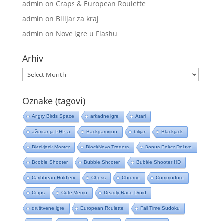
admin
on
Craps & European Roulette
admin
on
Bilijar za kraj
admin
on
Nove igre u Flashu
Arhiv
Arhiv
Oznake (tagovi)
Angry Birds Space
arkadne igre
Atari
ažuriranja PHP-a
Backgammon
bilijar
Blackjack
Blackjack Master
BlackNova Traders
Bonus Poker Deluxe
Booble Shooter
Bubble Shooter
Bubble Shooter HD
Caribbean Hold’em
Chess
Chrome
Commodore
Craps
Cute Memo
Deadly Race Droid
društvene igre
European Roulette
Fall Time Sudoku