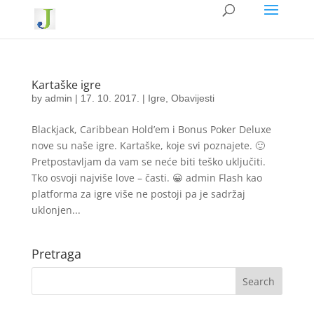
Kartaške igre
by
admin
|
17. 10. 2017.
|
Igre
,
Obavijesti
Blackjack, Caribbean Hold’em i Bonus Poker Deluxe
nove su naše igre. Kartaške, koje svi poznajete. 🙂
Pretpostavljam da vam se neće biti teško uključiti.
Tko osvoji najviše love – časti. 😀 admin Flash kao
platforma za igre više ne postoji pa je sadržaj
uklonjen...
Pretraga